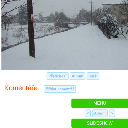
Předchozí
Album
Další
Komentáře
Přidat komentář
MENU
<
Album
>
SLIDESHOW