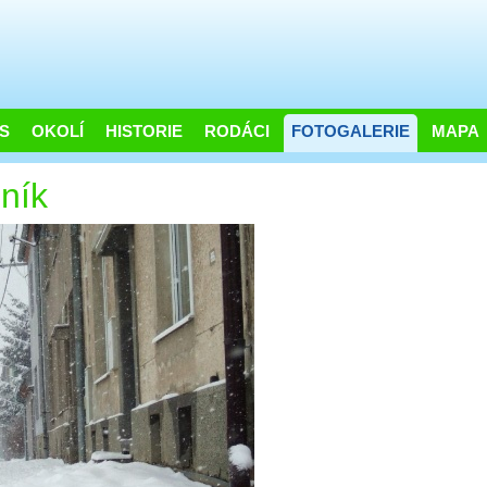
S
OKOLÍ
HISTORIE
RODÁCI
FOTOGALERIE
MAPA
ník