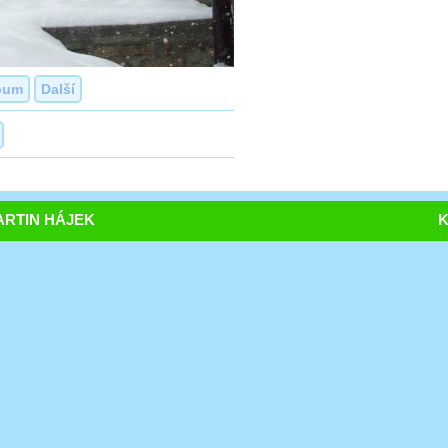
bum
Další
RTIN HÁJEK