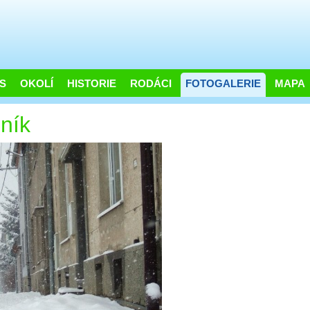
S
OKOLÍ
HISTORIE
RODÁCI
FOTOGALERIE
MAPA
ník