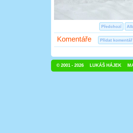
Předchozí
Al
Komentáře
Přidat komentář
© 2001 - 2026
LUKÁŠ HÁJEK
MA