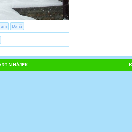
bum
Další
RTIN HÁJEK