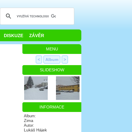
DISKUZE
ZÁVĚR
MENU
<
Album
>
SLIDESHOW
INFORMACE
Album:
Zima
Autor:
Lukáš Hájek