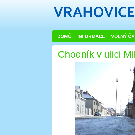
DOMŮ
INFORMACE
VOLNÝ ČA
Chodník v ulici M