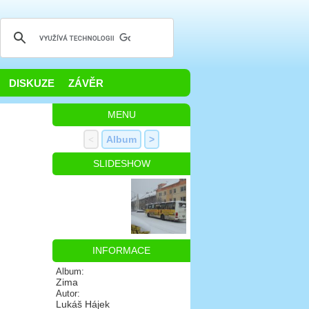
DISKUZE
ZÁVĚR
MENU
<
Album
>
SLIDESHOW
INFORMACE
Album:
Zima
Autor:
Lukáš Hájek