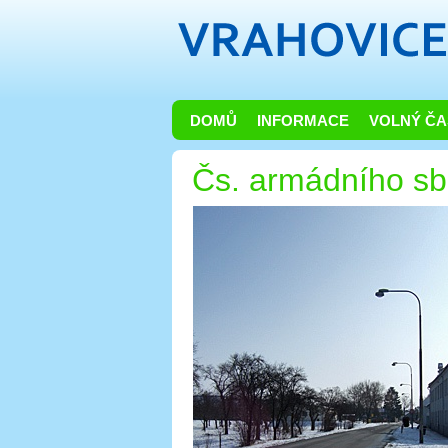
DOMŮ
INFORMACE
VOLNÝ ČA
Čs. armádního sb