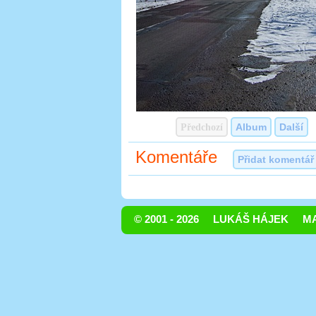
Předchozí
Album
Další
Komentáře
Přidat komentář
© 2001 - 2026
LUKÁŠ HÁJEK
MA