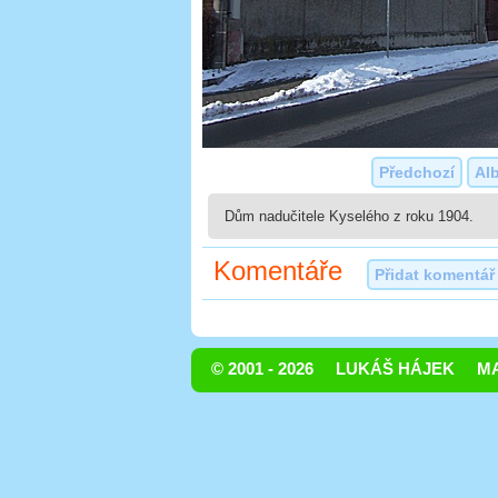
Předchozí
Al
Dům nadučitele Kyselého z roku 1904.
Komentáře
Přidat komentář
© 2001 - 2026
LUKÁŠ HÁJEK
MA