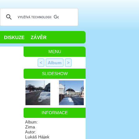
DISKUZE
ZÁVĚR
MENU
<
Album
>
SLIDESHOW
INFORMACE
Album:
Zima
Autor:
Lukáš Hájek