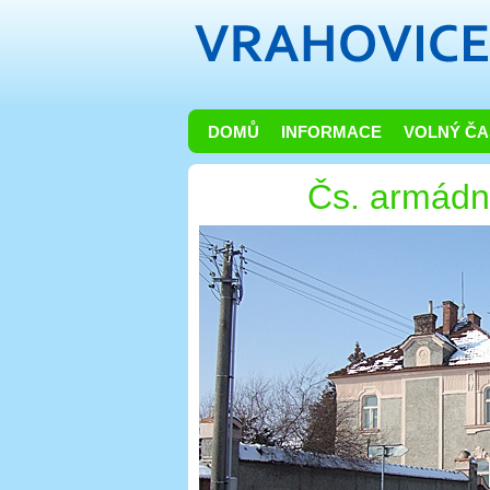
DOMŮ
INFORMACE
VOLNÝ ČA
Čs. armádn