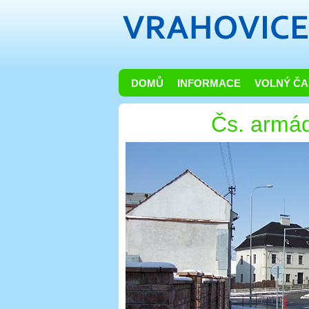
DOMŮ
INFORMACE
VOLNÝ ČA
Čs. armá