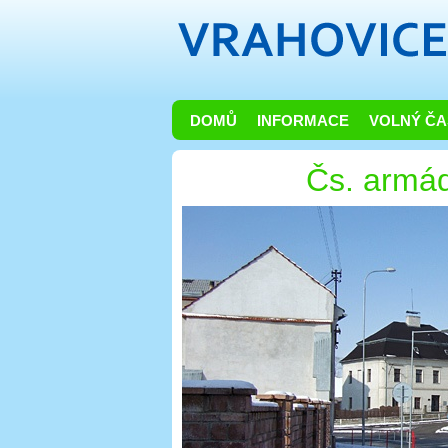
DOMŮ
INFORMACE
VOLNÝ ČA
Čs. armá