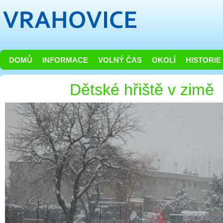
DOMŮ
INFORMACE
VOLNÝ ČAS
OKOLÍ
HISTORIE
Dětské hřiště v zimě