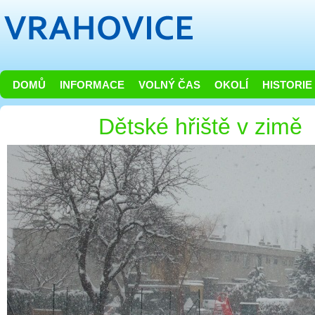
DOMŮ
INFORMACE
VOLNÝ ČAS
OKOLÍ
HISTORIE
Dětské hřiště v zimě