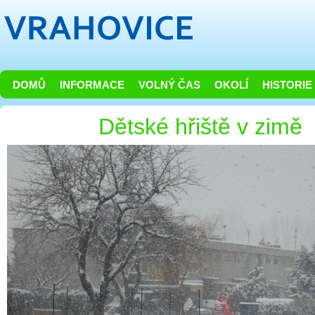
DOMŮ
INFORMACE
VOLNÝ ČAS
OKOLÍ
HISTORIE
Dětské hřiště v zimě