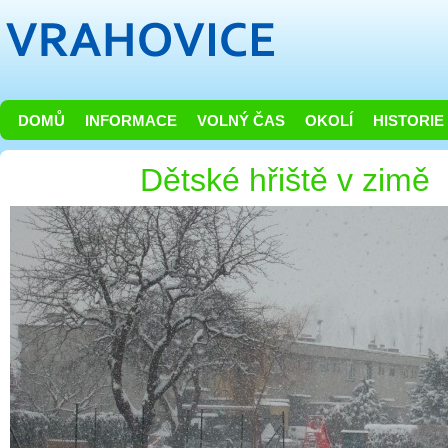
DOMŮ
INFORMACE
VOLNÝ ČAS
OKOLÍ
HISTORIE
Dětské hřiště v zimě