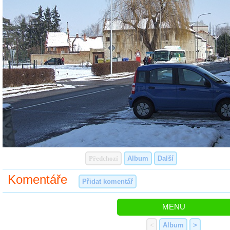
Předchozí
Album
Další
Komentáře
Přidat komentář
MENU
<
Album
>