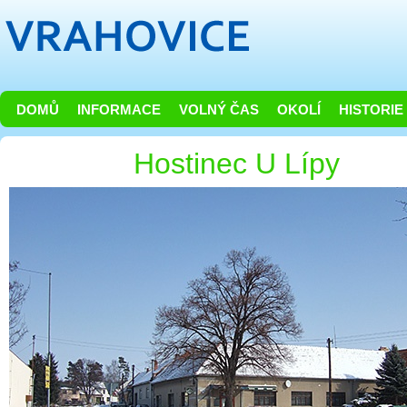
DOMŮ
INFORMACE
VOLNÝ ČAS
OKOLÍ
HISTORIE
Hostinec U Lípy