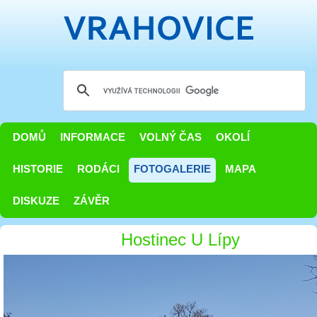
DOMŮ
INFORMACE
VOLNÝ ČAS
OKOLÍ
HISTORIE
RODÁCI
FOTOGALERIE
MAPA
DISKUZE
ZÁVĚR
Hostinec U Lípy