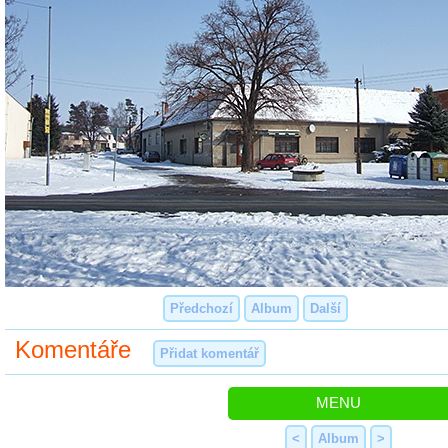
Předchozí
Album
Další
Komentáře
Přidat komentář
MENU
<
Album
>