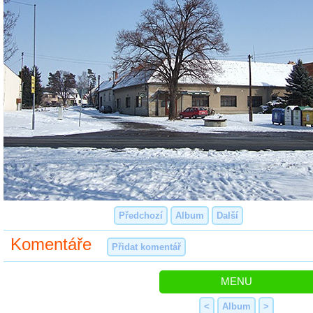
Předchozí
Album
Další
Komentáře
Přidat komentář
MENU
<
Album
>