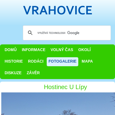
DOMŮ
INFORMACE
VOLNÝ ČAS
OKOLÍ
HISTORIE
RODÁCI
FOTOGALERIE
MAPA
DISKUZE
ZÁVĚR
Hostinec U Lípy