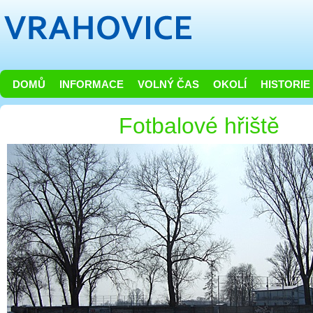
DOMŮ
INFORMACE
VOLNÝ ČAS
OKOLÍ
HISTORIE
Fotbalové hřiště