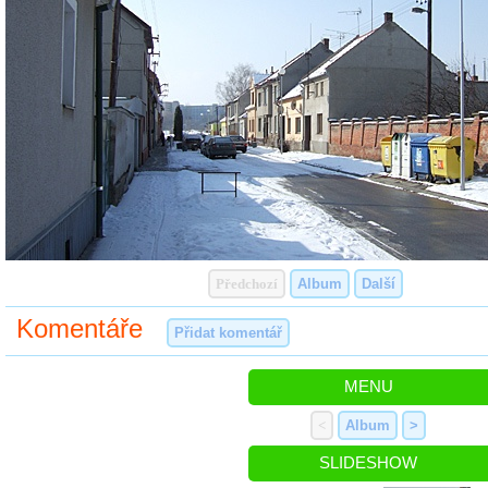
Předchozí
Album
Další
Komentáře
Přidat komentář
MENU
<
Album
>
SLIDESHOW