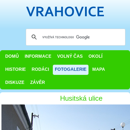
DOMŮ
INFORMACE
VOLNÝ ČAS
OKOLÍ
HISTORIE
RODÁCI
FOTOGALERIE
MAPA
DISKUZE
ZÁVĚR
Husitská ulice