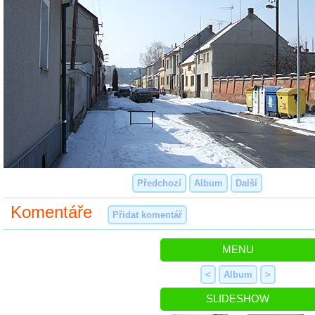
Předchozí
Album
Další
Komentáře
Přidat komentář
MENU
<
Album
>
SLIDESHOW