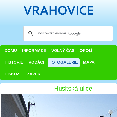
DOMŮ
INFORMACE
VOLNÝ ČAS
OKOLÍ
HISTORIE
RODÁCI
FOTOGALERIE
MAPA
DISKUZE
ZÁVĚR
Husitská ulice