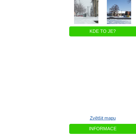
KDE TO JE?
Zvětšit mapu
INFORMACE