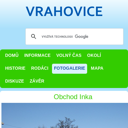
DOMŮ
INFORMACE
VOLNÝ ČAS
OKOLÍ
HISTORIE
RODÁCI
FOTOGALERIE
MAPA
DISKUZE
ZÁVĚR
Obchod Inka