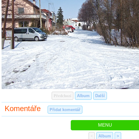
Předchozí
Album
Další
Komentáře
Přidat komentář
MENU
<
Album
>