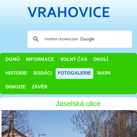
DOMŮ
INFORMACE
VOLNÝ ČAS
OKOLÍ
HISTORIE
RODÁCI
FOTOGALERIE
MAPA
DISKUZE
ZÁVĚR
Jaselská ulice