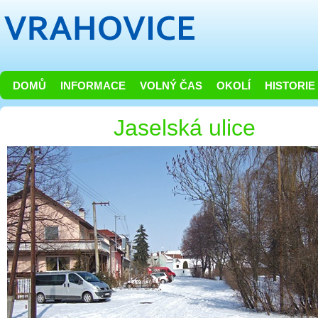
DOMŮ
INFORMACE
VOLNÝ ČAS
OKOLÍ
HISTORIE
Jaselská ulice