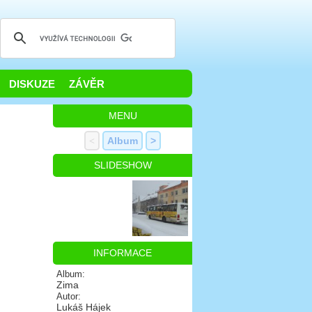
DISKUZE
ZÁVĚR
MENU
<
Album
>
SLIDESHOW
INFORMACE
Album:
Zima
Autor:
Lukáš Hájek