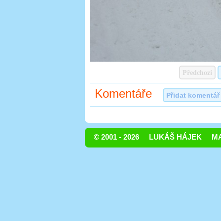
Předchozí
Komentáře
Přidat komentář
© 2001 - 2026
LUKÁŠ HÁJEK
MA