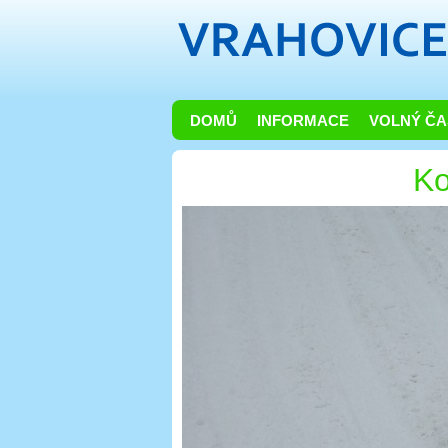
DOMŮ
INFORMACE
VOLNÝ ČA
K