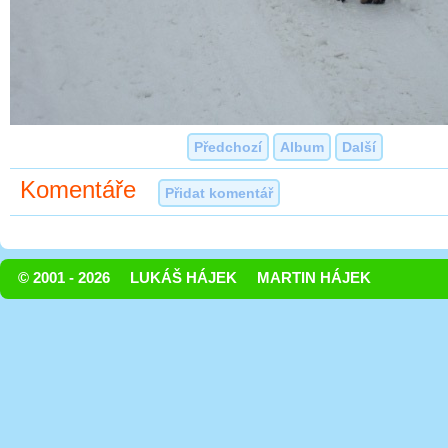
Předchozí
Album
Další
Komentáře
Přidat komentář
© 2001 - 2026
LUKÁŠ HÁJEK
MARTIN HÁJEK