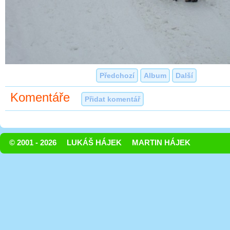
Předchozí
Album
Další
Komentáře
Přidat komentář
© 2001 - 2026
LUKÁŠ HÁJEK
MARTIN HÁJEK