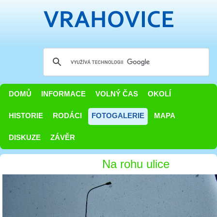
DOMŮ
INFORMACE
VOLNÝ ČAS
OKOLÍ
HISTORIE
RODÁCI
FOTOGALERIE
MAPA
DISKUZE
ZÁVĚR
Na rohu ulice