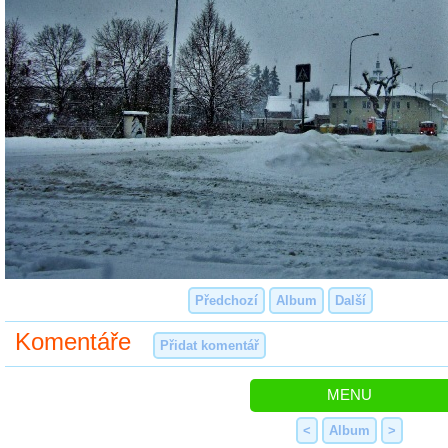
Předchozí
Album
Další
Komentáře
Přidat komentář
MENU
<
Album
>