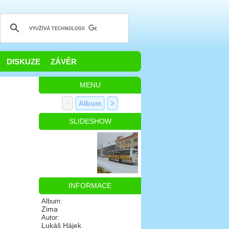
DISKUZE
ZÁVĚR
MENU
<
Album
>
SLIDESHOW
INFORMACE
Album:
Zima
Autor:
Lukáš Hájek