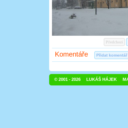
Předchozí
Komentáře
Přidat komentář
© 2001 - 2026
LUKÁŠ HÁJEK
MA