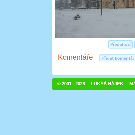
Předchozí
Komentáře
Přidat komentář
© 2001 - 2026
LUKÁŠ HÁJEK
MA