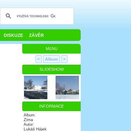
DISKUZE
ZÁVĚR
MENU
<
Album
>
SLIDESHOW
INFORMACE
Album:
Zima
Autor:
Lukáš Hájek