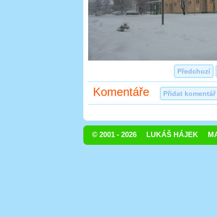
Předchozí
Komentáře
Přidat komentář
© 2001 - 2026
LUKÁŠ HÁJEK
MA