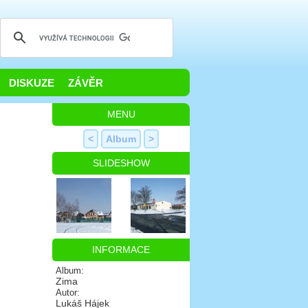
DISKUZE
ZÁVĚR
MENU
<
Album
>
SLIDESHOW
INFORMACE
Album:
Zima
Autor:
Lukáš Hájek