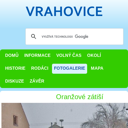
DOMŮ
INFORMACE
VOLNÝ ČAS
OKOLÍ
HISTORIE
RODÁCI
FOTOGALERIE
MAPA
DISKUZE
ZÁVĚR
Oranžové zátiší