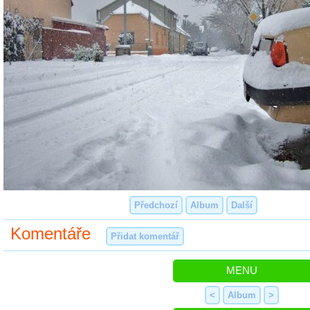
Předchozí
Album
Další
Komentáře
Přidat komentář
MENU
<
Album
>