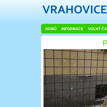
DOMŮ
INFORMACE
VOLNÝ ČA
P