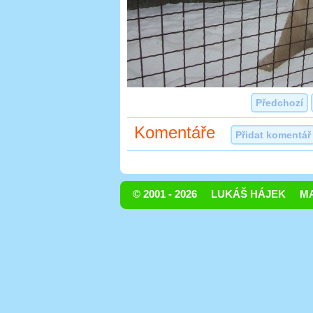
Předchozí
Komentáře
Přidat komentář
© 2001 - 2026
LUKÁŠ HÁJEK
MA