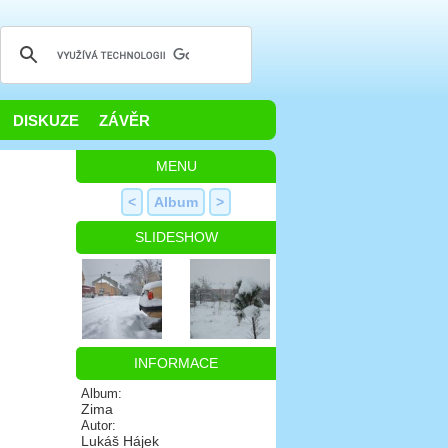
DISKUZE
ZÁVĚR
MENU
<
Album
>
SLIDESHOW
INFORMACE
Album:
Zima
Autor:
Lukáš Hájek