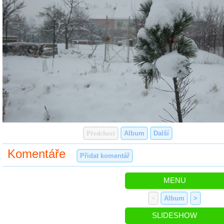
Předchozí
Album
Další
Komentáře
Přidat komentář
MENU
<
Album
>
SLIDESHOW