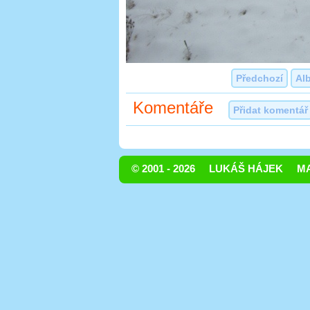
Předchozí
Al
Komentáře
Přidat komentář
© 2001 - 2026
LUKÁŠ HÁJEK
MA