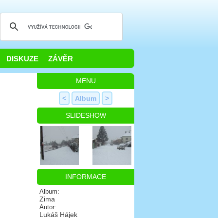
DISKUZE
ZÁVĚR
MENU
<
Album
>
SLIDESHOW
INFORMACE
Album:
Zima
Autor:
Lukáš Hájek