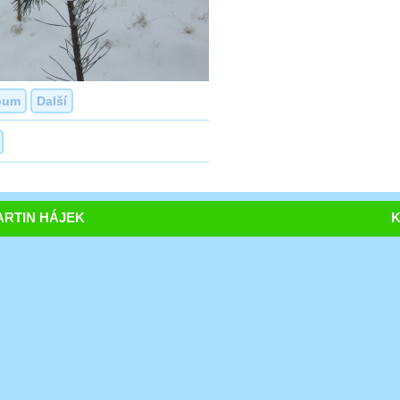
bum
Další
RTIN HÁJEK