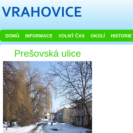
DOMŮ
INFORMACE
VOLNÝ ČAS
OKOLÍ
HISTORIE
Prešovská ulice