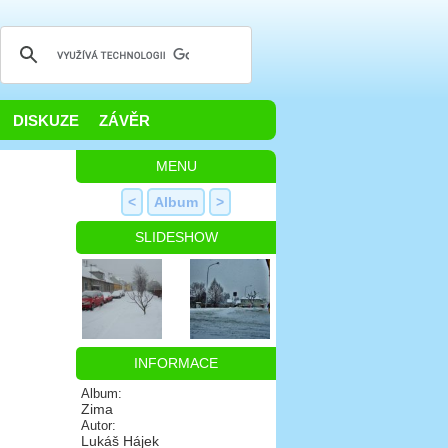
DISKUZE
ZÁVĚR
MENU
<
Album
>
SLIDESHOW
INFORMACE
Album:
Zima
Autor:
Lukáš Hájek