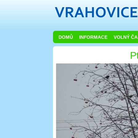
DOMŮ
INFORMACE
VOLNÝ ČA
P