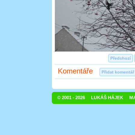
Předchozí
Komentáře
Přidat komentář
© 2001 - 2026
LUKÁŠ HÁJEK
MA