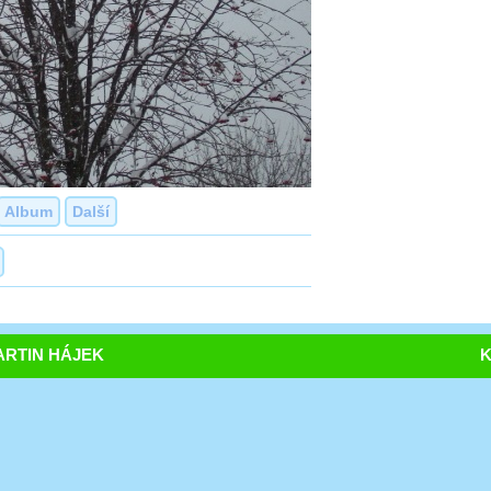
Album
Další
RTIN HÁJEK