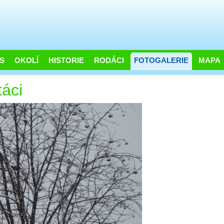
S
OKOLÍ
HISTORIE
RODÁCI
FOTOGALERIE
MAPA
táci