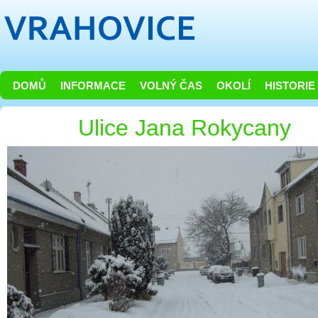
DOMŮ
INFORMACE
VOLNÝ ČAS
OKOLÍ
HISTORIE
Ulice Jana Rokycany