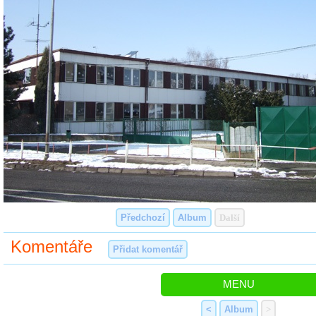
Předchozí
Album
Další
Komentáře
Přidat komentář
MENU
<
Album
>