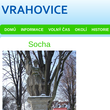
DOMŮ
INFORMACE
VOLNÝ ČAS
OKOLÍ
HISTORIE
Socha