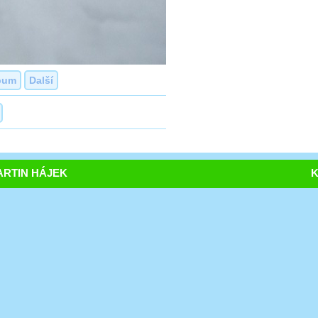
bum
Další
RTIN HÁJEK