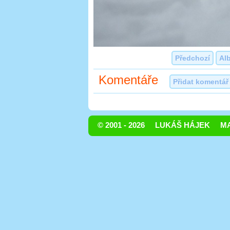
Předchozí
Al
Komentáře
Přidat komentář
© 2001 - 2026
LUKÁŠ HÁJEK
MA