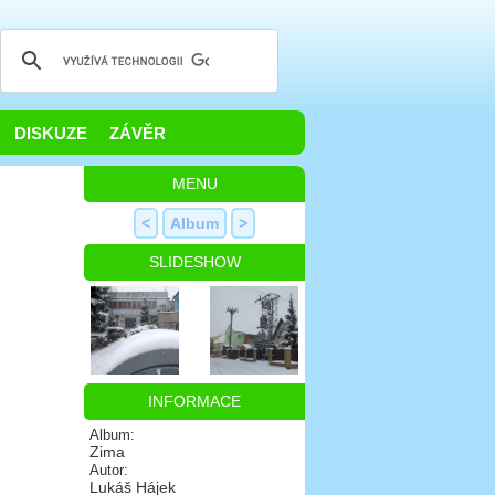
DISKUZE
ZÁVĚR
MENU
<
Album
>
SLIDESHOW
INFORMACE
Album:
Zima
Autor:
Lukáš Hájek