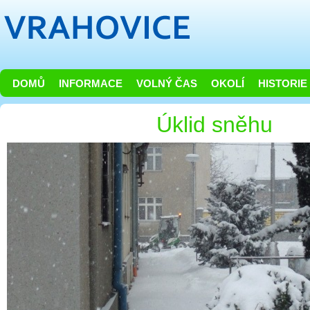
DOMŮ
INFORMACE
VOLNÝ ČAS
OKOLÍ
HISTORIE
Úklid sněhu