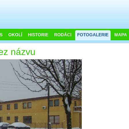
S
OKOLÍ
HISTORIE
RODÁCI
FOTOGALERIE
MAPA
bez názvu