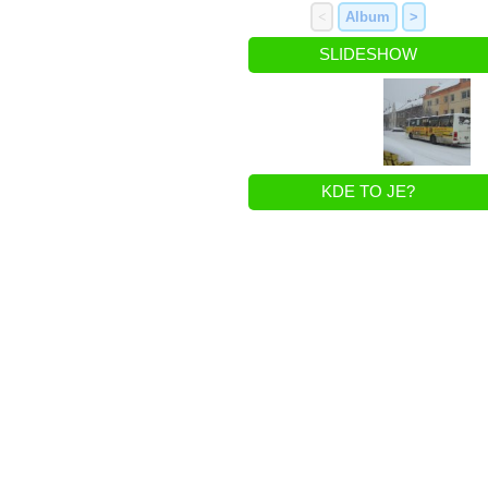
<
Album
>
SLIDESHOW
KDE TO JE?