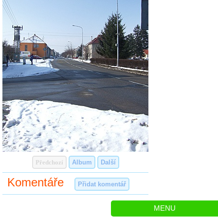
Předchozí
Album
Další
Komentáře
Přidat komentář
MENU