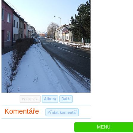
Předchozí
Album
Další
Komentáře
Přidat komentář
MENU