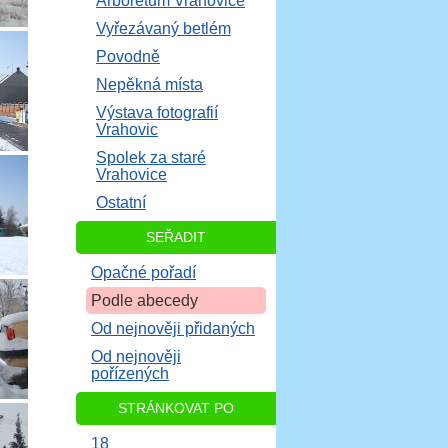
Arboretum Vrahovice
Vyřezávaný betlém
Povodně
Nepěkná místa
Výstava fotografií
Vrahovic
Spolek za staré
Vrahovice
Ostatní
SEŘADIT
Opačné pořadí
Podle abecedy
Od nejnověji přidaných
Od nejnověji
pořízených
STRÁNKOVAT PO
18