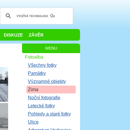
DISKUZE
ZÁVĚR
MENU
Fotoalba
Všechny fotky
Památky
Významné objekty
Zima
Noční fotografie
Letecké fotky
Pohledy a staré fotky
Ulice