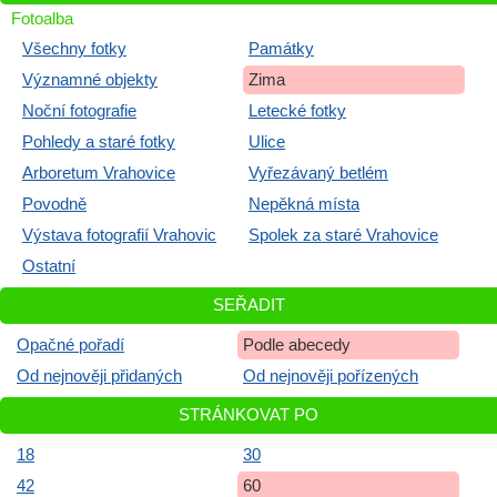
Fotoalba
Všechny fotky
Památky
Významné objekty
Zima
Noční fotografie
Letecké fotky
Pohledy a staré fotky
Ulice
Arboretum Vrahovice
Vyřezávaný betlém
Povodně
Nepěkná místa
Výstava fotografií Vrahovic
Spolek za staré Vrahovice
Ostatní
SEŘADIT
Opačné pořadí
Podle abecedy
Od nejnověji přidaných
Od nejnověji pořízených
STRÁNKOVAT PO
18
30
42
60