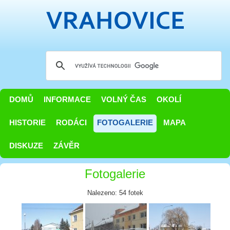
DOMŮ
INFORMACE
VOLNÝ ČAS
OKOLÍ
HISTORIE
RODÁCI
FOTOGALERIE
MAPA
DISKUZE
ZÁVĚR
Fotogalerie
Nalezeno: 54 fotek