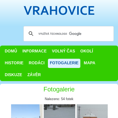
DOMŮ
INFORMACE
VOLNÝ ČAS
OKOLÍ
HISTORIE
RODÁCI
FOTOGALERIE
MAPA
DISKUZE
ZÁVĚR
Fotogalerie
Nalezeno: 54 fotek