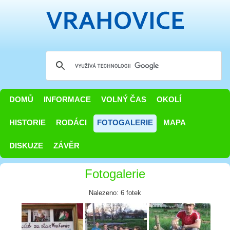
DOMŮ
INFORMACE
VOLNÝ ČAS
OKOLÍ
HISTORIE
RODÁCI
FOTOGALERIE
MAPA
DISKUZE
ZÁVĚR
Fotogalerie
Nalezeno: 6 fotek