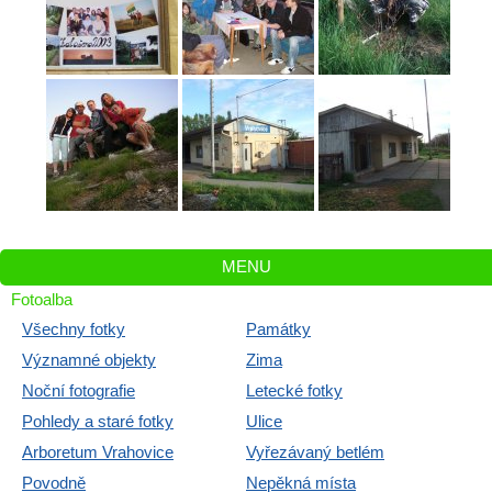
MENU
Fotoalba
Všechny fotky
Památky
Významné objekty
Zima
Noční fotografie
Letecké fotky
Pohledy a staré fotky
Ulice
Arboretum Vrahovice
Vyřezávaný betlém
Povodně
Nepěkná místa