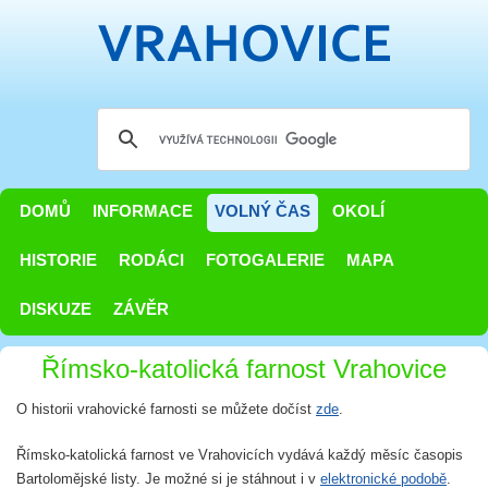
DOMŮ
INFORMACE
VOLNÝ ČAS
OKOLÍ
HISTORIE
RODÁCI
FOTOGALERIE
MAPA
DISKUZE
ZÁVĚR
Římsko-katolická farnost Vrahovice
O historii vrahovické farnosti se můžete dočíst
zde
.
Římsko-katolická farnost ve Vrahovicích vydává každý měsíc časopis
Bartolomějské listy. Je možné si je stáhnout i v
elektronické podobě
.